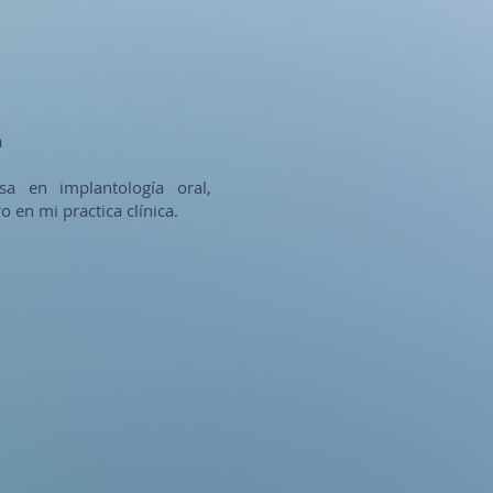
a
sa en implantología oral,
 en mi practica clínica.