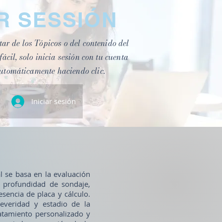
AR SESSIÓN
ar de los Tópicos o del contenido del
 fácil, solo inicia sesión con tu cuenta
utomáticamente haciendo clic.
Iniciar sesión
l se basa en la evaluación
, profundidad de sondaje,
esencia de placa y cálculo.
severidad y estadio de la
ratamiento personalizado y