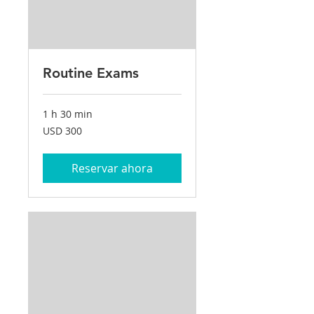
Routine Exams
1 h 30 min
300
USD 300
dólares
estadounidenses
Reservar ahora