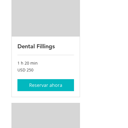
Dental Fillings
1 h 20 min
250
USD 250
dólares
estadounidenses
Reservar ahora