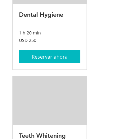
Dental Hygiene
1 h 20 min
250
USD 250
dólares
estadounidenses
Reservar ahora
Teeth Whitening