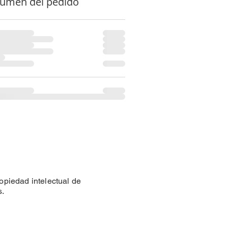
umen del pedido
opiedad intelectual de
s.